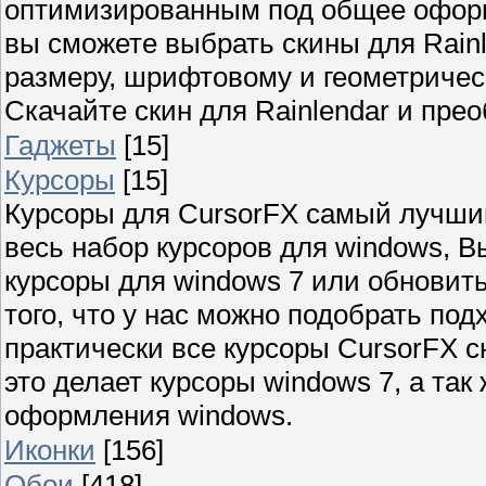
оптимизированным под общее оформ
вы сможете выбрать скины для Rainle
размеру, шрифтовому и геометричес
Скачайте скин для Rainlendar и пре
Гаджеты
[15]
Курсоры
[15]
Курсоры для CursorFX самый лучши
весь набор курсоров для windows, В
курсоры для windows 7 или обновит
того, что у нас можно подобрать по
практически все курсоры CursorFX
это делает курсоры windows 7, а та
оформления windows.
Иконки
[156]
Обои
[418]