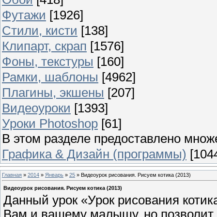
Футажи
[1926]
Стили, кисти
[138]
Клипарт, скрап
[1576]
Фоны, текстуры
[160]
Рамки, шаблоны
[4962]
Плагины, экшены
[207]
Видеоуроки
[1393]
Уроки Photoshop
[61]
В этом разделе предоставлено множ
Графика & Дизайн (программы)
[104
Главная
»
2014
»
Январь
»
25
» Видеоурок рисования. Рисуем котика (2013)
Видеоурок рисования. Рисуем котика (2013)
Данный урок «Урок рисования котик
Вам и вашему малышу, но позволит 