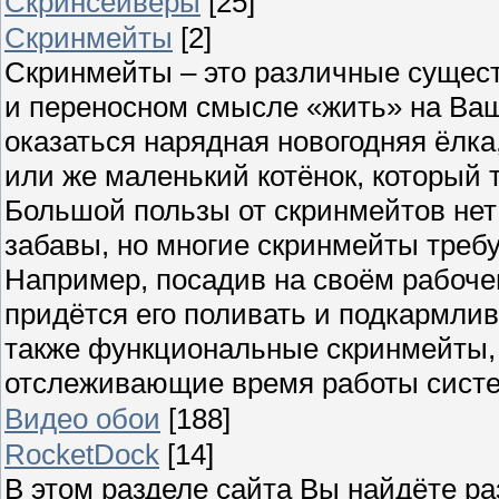
Скринсейверы
[25]
Скринмейты
[2]
Скринмейты – это различные сущест
и переносном смысле «жить» на Ва
оказаться нарядная новогодняя ёлк
или же маленький котёнок, который 
Большой пользы от скринмейтов нет 
забавы, но многие скринмейты требу
Например, посадив на своём рабоче
придётся его поливать и подкармлив
также функциональные скринмейты,
отслеживающие время работы сист
Видео обои
[188]
RocketDock
[14]
В этом разделе сайта Вы найдёте р