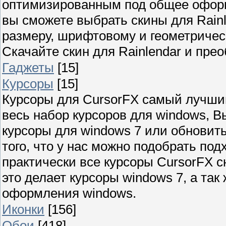
оптимизированным под общее оформ
вы сможете выбрать скины для Rainle
размеру, шрифтовому и геометричес
Скачайте скин для Rainlendar и пре
Гаджеты
[15]
Курсоры
[15]
Курсоры для CursorFX самый лучши
весь набор курсоров для windows, В
курсоры для windows 7 или обновит
того, что у нас можно подобрать по
практически все курсоры CursorFX
это делает курсоры windows 7, а та
оформления windows.
Иконки
[156]
Обои
[418]