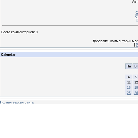
Авт
С
С
Всего комментариев
:
0
Добавлять комментарии могу
[
Р
Calendar
Пн
Вт
4
5
11
12
18
19
25
26
Полная версия сайта