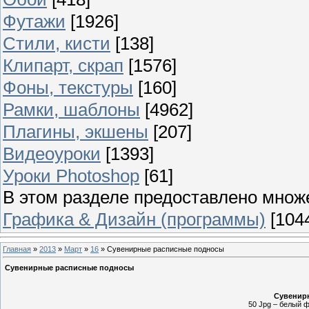
Футажи
[1926]
Стили, кисти
[138]
Клипарт, скрап
[1576]
Фоны, текстуры
[160]
Рамки, шаблоны
[4962]
Плагины, экшены
[207]
Видеоуроки
[1393]
Уроки Photoshop
[61]
В этом разделе предоставлено множ
Графика & Дизайн (программы)
[104
Главная
»
2013
»
Март
»
16
» Сувенирные расписные подносы
Сувенирные расписные подносы
Сувенир
50 Jpg – белый фо