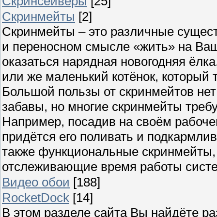
Скринсейверы
[25]
Скринмейты
[2]
Скринмейты – это различные сущест
и переносном смысле «жить» на Ва
оказаться нарядная новогодняя ёлк
или же маленький котёнок, который 
Большой пользы от скринмейтов нет 
забавы, но многие скринмейты требу
Например, посадив на своём рабоче
придётся его поливать и подкармлив
также функциональные скринмейты,
отслеживающие время работы сист
Видео обои
[188]
RocketDock
[14]
В этом разделе сайта Вы найдёте р