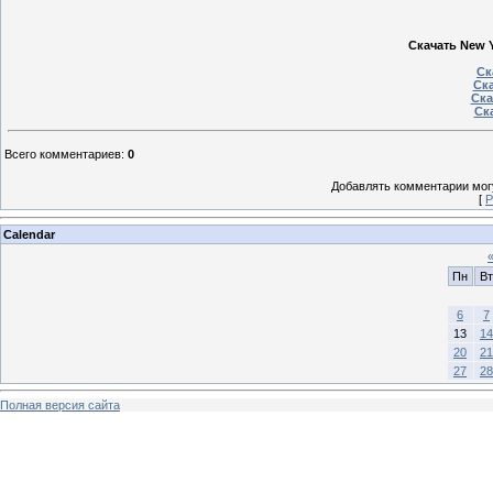
Скачать New Ye
Ск
Ска
Ска
Ска
Всего комментариев
:
0
Добавлять комментарии могу
[
Р
Calendar
Пн
Вт
6
7
13
14
20
21
27
28
Полная версия сайта