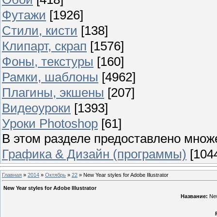
Футажи
[1926]
Стили, кисти
[138]
Клипарт, скрап
[1576]
Фоны, текстуры
[160]
Рамки, шаблоны
[4962]
Плагины, экшены
[207]
Видеоуроки
[1393]
Уроки Photoshop
[61]
В этом разделе предоставлено множ
Графика & Дизайн (программы)
[104
Главная
»
2014
»
Октябрь
»
22
» New Year styles for Adobe Illustrator
New Year styles for Adobe Illustrator
Название:
New 