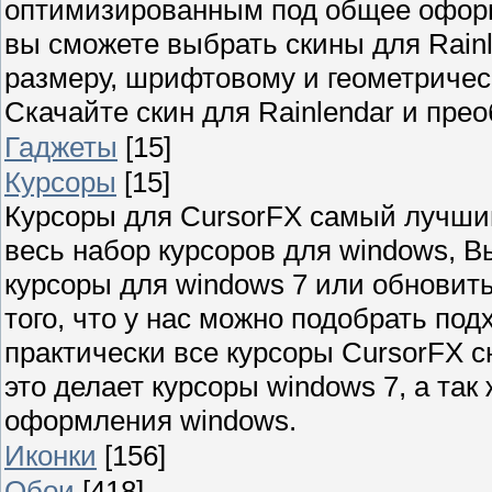
оптимизированным под общее оформ
вы сможете выбрать скины для Rainle
размеру, шрифтовому и геометричес
Скачайте скин для Rainlendar и пре
Гаджеты
[15]
Курсоры
[15]
Курсоры для CursorFX самый лучши
весь набор курсоров для windows, В
курсоры для windows 7 или обновит
того, что у нас можно подобрать по
практически все курсоры CursorFX
это делает курсоры windows 7, а та
оформления windows.
Иконки
[156]
Обои
[418]