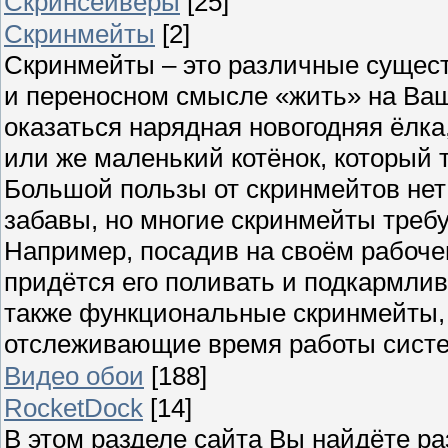
Скринсейверы
[25]
Скринмейты
[2]
Скринмейты – это различные сущест
и переносном смысле «жить» на Ва
оказаться нарядная новогодняя ёлк
или же маленький котёнок, который 
Большой пользы от скринмейтов нет 
забавы, но многие скринмейты требу
Например, посадив на своём рабоче
придётся его поливать и подкармлив
также функциональные скринмейты,
отслеживающие время работы сист
Видео обои
[188]
RocketDock
[14]
В этом разделе сайта Вы найдёте р