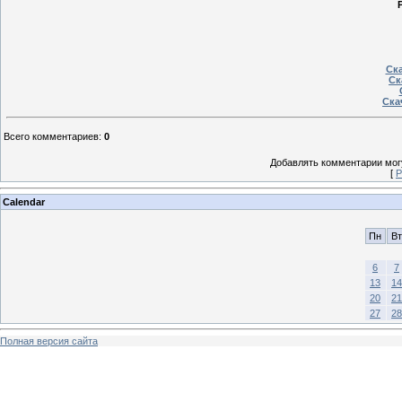
Ска
Ск
Ска
Всего комментариев
:
0
Добавлять комментарии могу
[
Р
Calendar
Пн
Вт
6
7
13
14
20
21
27
28
Полная версия сайта