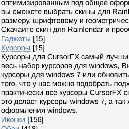
оптимизированным под общее оформ
вы сможете выбрать скины для Rainle
размеру, шрифтовому и геометричес
Скачайте скин для Rainlendar и пре
Гаджеты
[15]
Курсоры
[15]
Курсоры для CursorFX самый лучши
весь набор курсоров для windows, В
курсоры для windows 7 или обновит
того, что у нас можно подобрать по
практически все курсоры CursorFX
это делает курсоры windows 7, а та
оформления windows.
Иконки
[156]
Обои
[418]