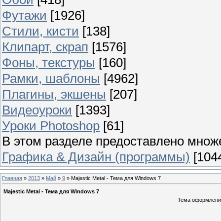
Футажи
[1926]
Стили, кисти
[138]
Клипарт, скрап
[1576]
Фоны, текстуры
[160]
Рамки, шаблоны
[4962]
Плагины, экшены
[207]
Видеоуроки
[1393]
Уроки Photoshop
[61]
В этом разделе предоставлено множ
Графика & Дизайн (программы)
[104
Главная
»
2013
»
Май
»
9
» Majestic Metal - Тема для Windows 7
Majestic Metal - Тема для Windows 7
Тема оформления