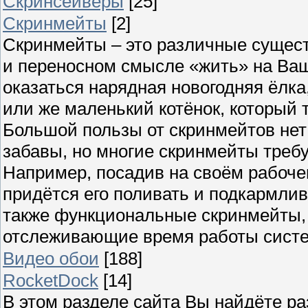
Скринсейверы
[25]
Скринмейты
[2]
Скринмейты – это различные сущест
и переносном смысле «жить» на Ва
оказаться нарядная новогодняя ёлк
или же маленький котёнок, который 
Большой пользы от скринмейтов нет 
забавы, но многие скринмейты требу
Например, посадив на своём рабоче
придётся его поливать и подкармлив
также функциональные скринмейты,
отслеживающие время работы сист
Видео обои
[188]
RocketDock
[14]
В этом разделе сайта Вы найдёте р