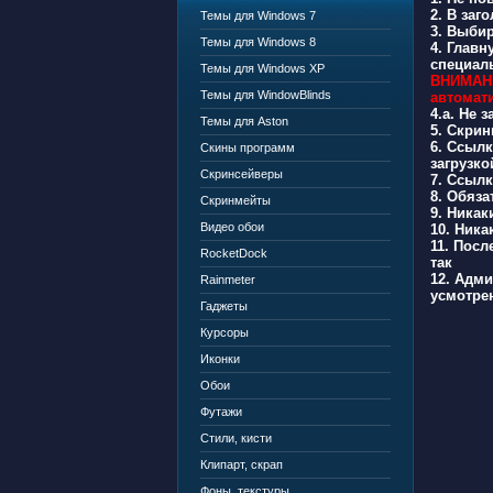
2.
В заго
Темы для Windows 7
3.
Выбира
Темы для Windows 8
4.
Главну
специаль
Темы для Windows XP
ВНИМАНИЕ
Темы для WindowBlinds
автомат
4.a.
Не за
Темы для Aston
5.
Cкринш
6.
Ссылки
Скины программ
загрузко
Скринсейверы
7.
Ссылки
8.
Обязат
Скринмейты
9.
Никаки
Видео обои
10.
Никак
11.
После
RocketDock
так
12.
Админ
Rainmeter
усмотрен
Гаджеты
Курсоры
Иконки
Обои
Футажи
Стили, кисти
Клипарт, скрап
Фоны, текстуры