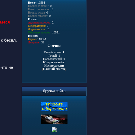
Всего:
10584
Новых за месяц:
0
Новых за неделю:
0
Новых вчера:
0
Новых сегодня
: 0
Из них
ается
Администраторов:
2
Модераторов:
0
Журналистов:
31
Обычных юзеров:
10551
Из них
Парней:
10551
с беспл.
Девушек:
32
Счетчик:
Онлайн всего:
1
Гостей:
1
Пользователей:
0
Юзеры онлайн:
Нас посетили:
 что не
[
Полный список
]
Друзья сайта