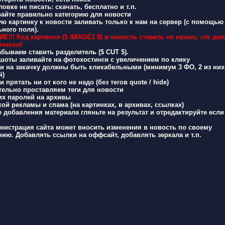
ловке не писать: скачать, бесплатно и т.п.
йте правильно категорию для новости
ю картинку к новости заливать только к нам на сервер (с помощью
ного поля).
!!! Код картинки ($ IMAGE1 $) в новость ставить не нужно, это дел
ически!
бываем ставить разделитель ($ CUT $).
оты заливайте на фотохостинги с увеличением по клику
 на закачку должны быть кликабельными (минимум 3 ФО, 2 из них 
й)
 прятать ни от кого не надо (без тегов quote / hide)
ельно проставляем теги для новости
х паролей на архивы
ой рекламы и спама (на картинках, в архивах, ссылках)
 добавления материала гляньте на результат и отредактируйте если
истрация сайта может вносить изменения в новость по своему
ию. Добавлять ссылки на оффсайт, добавлять зеркала и т.п.